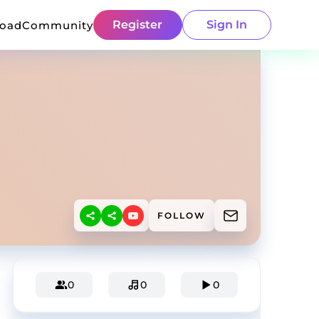
Register
Sign In
load
Community
FOLLOW
0
0
0