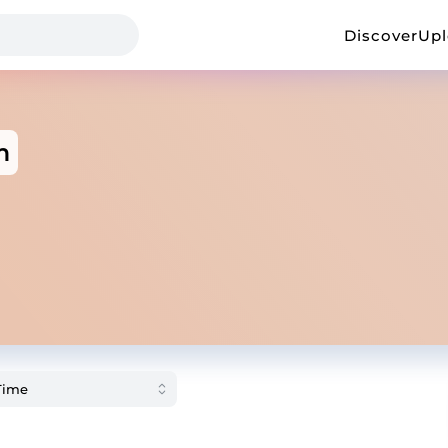
Discover
Up
m