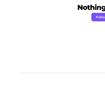
Nothing 
Foll