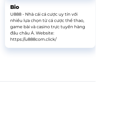
Bio
U888 - Nhà cái cá cược uy tín với
nhiều lựa chọn từ cá cược thể thao,
game bài và casino trực tuyến hàng
đầu châu Á. Website:
https://u888com.click/