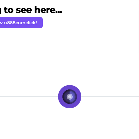
to see here...
ow u888comclick!