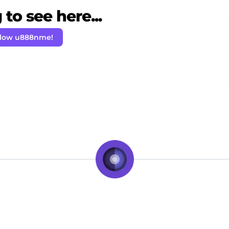
to see here...
llow u888nme!