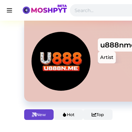
u888nm
Artist
New
Hot
Top