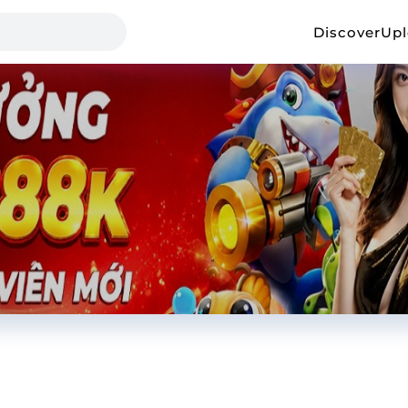
Discover
Up