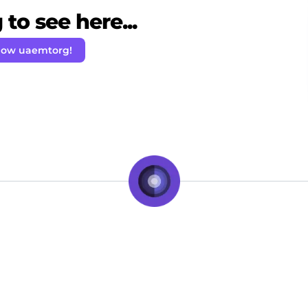
to see here...
low uaemtorg!