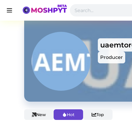
uaemtor
Producer
New
Hot
Top