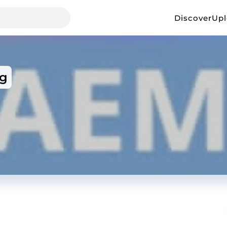
Discover
Up
g