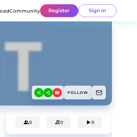
Register
Sign In
load
Community
FOLLOW
0
0
0