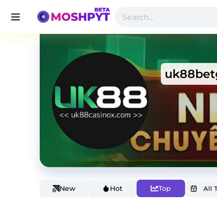
uk88bet
New
Hot
Top