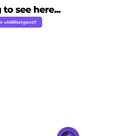
to see here...
ow uk88betgenz1!