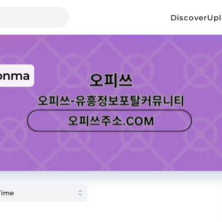
Discover
Up
onma