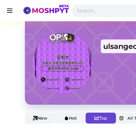
ulsange
New
Hot
Top