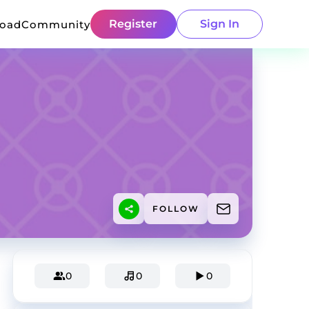
Register
Sign In
load
Community
FOLLOW
0
0
0