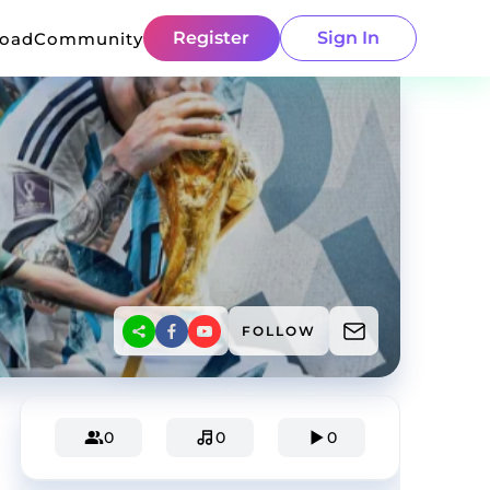
Register
Sign In
load
Community
FOLLOW
0
0
0