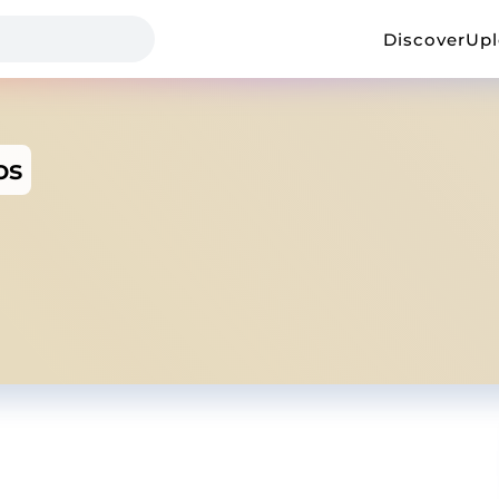
Discover
Up
os