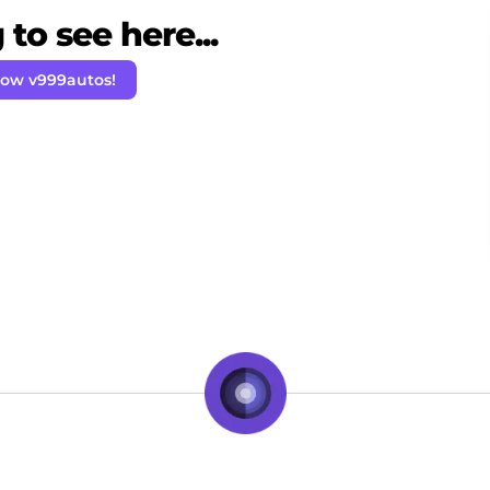
to see here...
low v999autos!