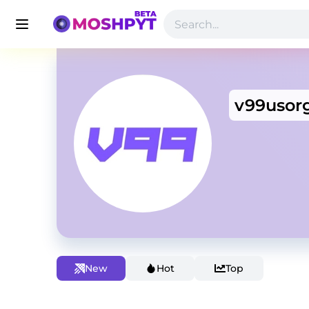
v99usor
New
Hot
Top