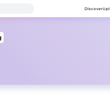
Discover
Up
g