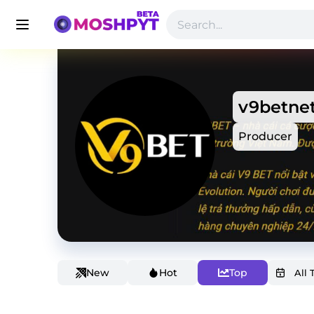
v9betne
Producer
New
Hot
Top