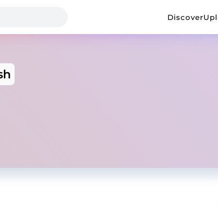
Discover
Up
sh