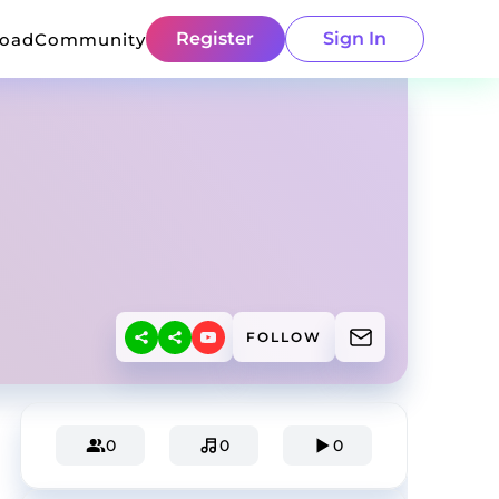
Register
Sign In
load
Community
FOLLOW
0
0
0