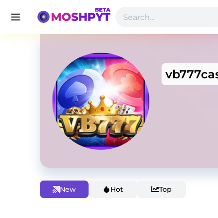
vb777ca
New
Hot
Top