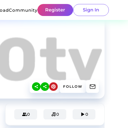
Register
Sign In
load
Community
FOLLOW
0
0
0