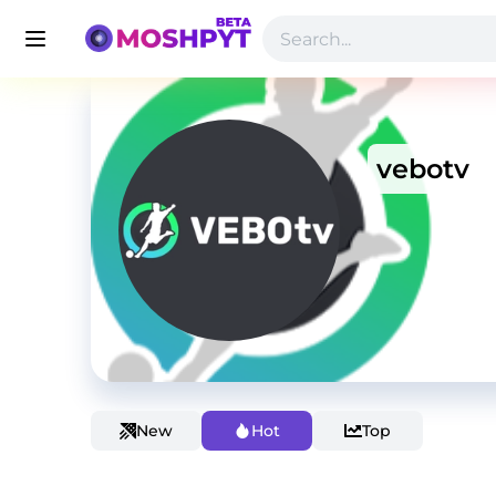
vebotv
New
Hot
Top