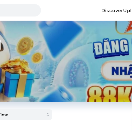
Discover
Up