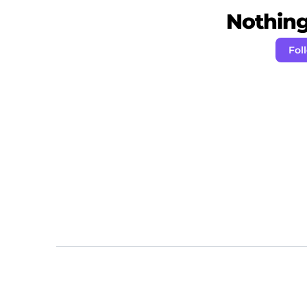
Nothing 
Fol