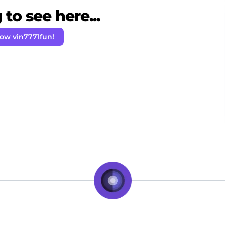
to see here...
low vin7771fun!