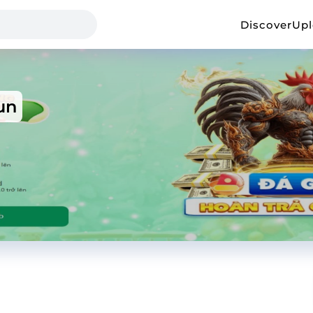
Discover
Up
un