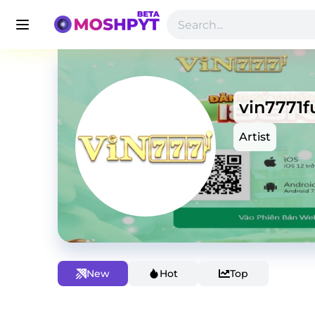
vin7771f
Artist
New
Hot
Top