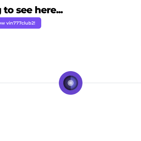
to see here...
ow vin777club2!