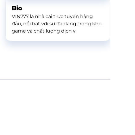
Bio
VIN777 là nhà cái trực tuyến hàng
đầu, nổi bật với sự đa dạng trong kho
game và chất lượng dịch v