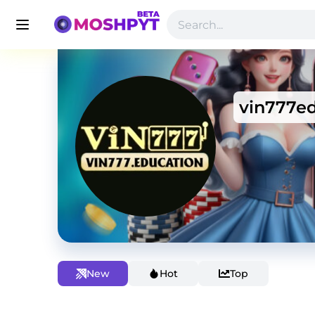
vin777e
New
Hot
Top