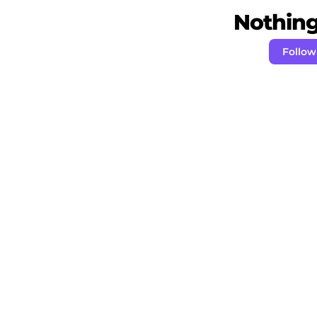
Nothing 
Follow