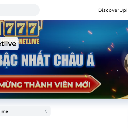
Discover
Up
tlive