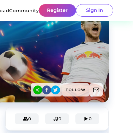
Register
Sign In
load
Community
FOLLOW
0
0
0