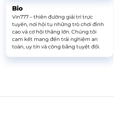
Bio
Vin777 – thiên đường giải trí trực
tuyến, nơi hội tụ những trò chơi đỉnh
cao và cơ hội thắng lớn. Chúng tôi
cam kết mang đến trải nghiệm an
toàn, uy tín và công bằng tuyệt đối.