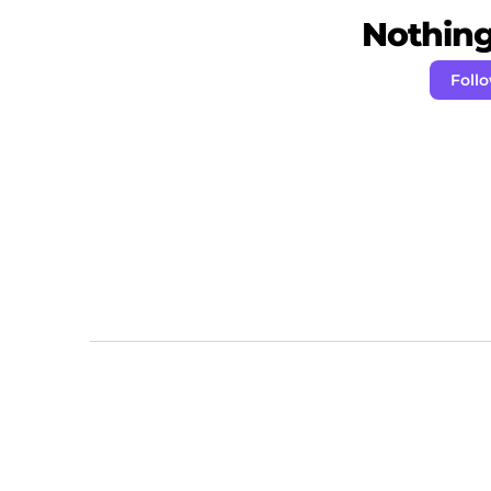
Nothing 
Follo