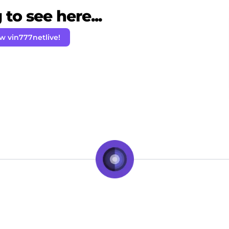
to see here...
w vin777netlive!