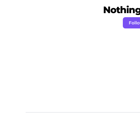
Nothing 
Foll