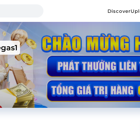
Discover
Up
egas1