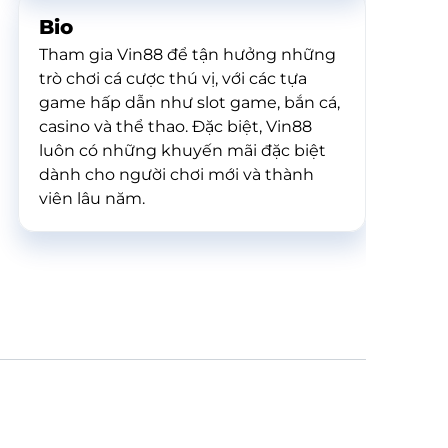
Bio
Tham gia Vin88 để tận hưởng những
trò chơi cá cược thú vị, với các tựa
game hấp dẫn như slot game, bắn cá,
casino và thể thao. Đặc biệt, Vin88
luôn có những khuyến mãi đặc biệt
dành cho người chơi mới và thành
viên lâu năm.