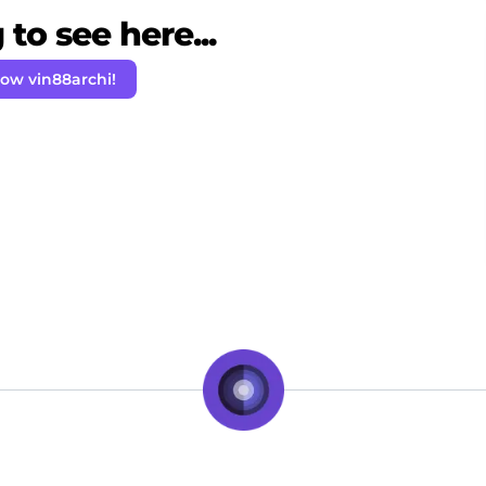
to see here...
low vin88archi!