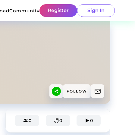
Register
Sign In
load
Community
FOLLOW
0
0
0