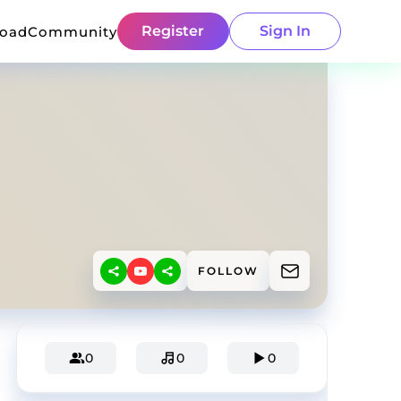
Register
Sign In
load
Community
FOLLOW
0
0
0