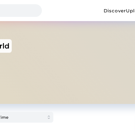
Discover
Up
rld