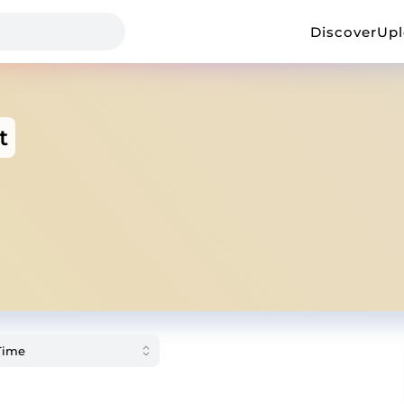
Discover
Up
t