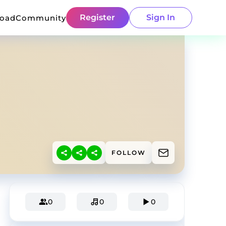
Register
Sign In
load
Community
FOLLOW
0
0
0