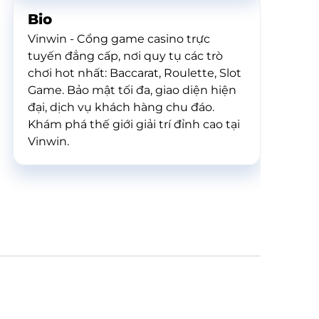
Bio
Vinwin - Cổng game casino trực
tuyến đẳng cấp, nơi quy tụ các trò
chơi hot nhất: Baccarat, Roulette, Slot
Game. Bảo mật tối đa, giao diện hiện
đại, dịch vụ khách hàng chu đáo.
Khám phá thế giới giải trí đỉnh cao tại
Vinwin.