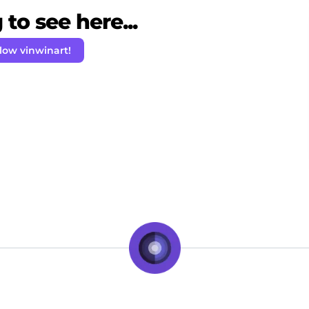
to see here...
low vinwinart!