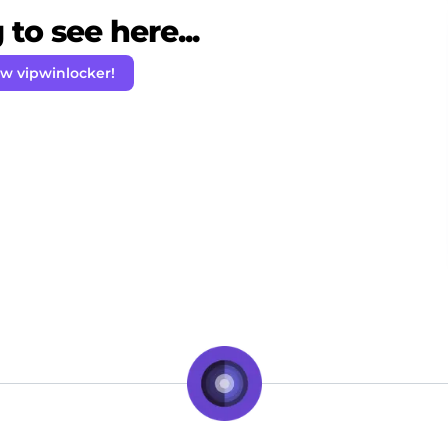
to see here...
ow vipwinlocker!