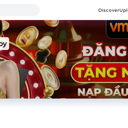
Discover
Up
by