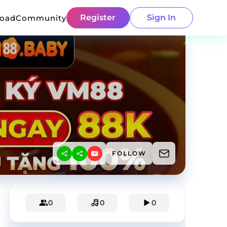
Register
Sign In
load
Community
FOLLOW
0
0
0