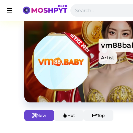
vm88ba
Artist
New
Hot
Top