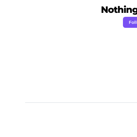
Nothing 
Fol