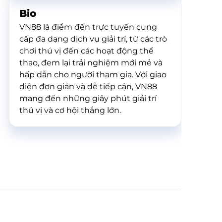
Bio
VN88 là điểm đến trực tuyến cung
cấp đa dạng dịch vụ giải trí, từ các trò
chơi thú vị đến các hoạt động thể
thao, đem lại trải nghiệm mới mẻ và
hấp dẫn cho người tham gia. Với giao
diện đơn giản và dễ tiếp cận, VN88
mang đến những giây phút giải trí
thú vị và cơ hội thắng lớn.