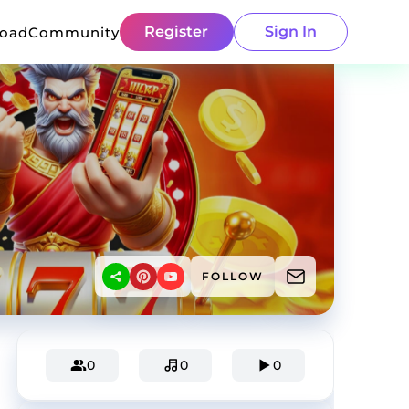
Register
Sign In
load
Community
FOLLOW
0
0
0