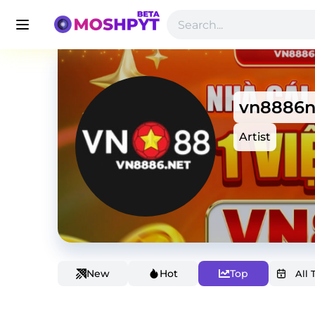
vn8886n
Artist
New
Hot
Top