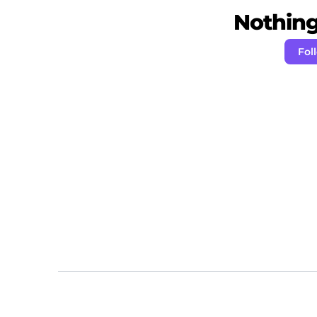
Nothing 
Fol