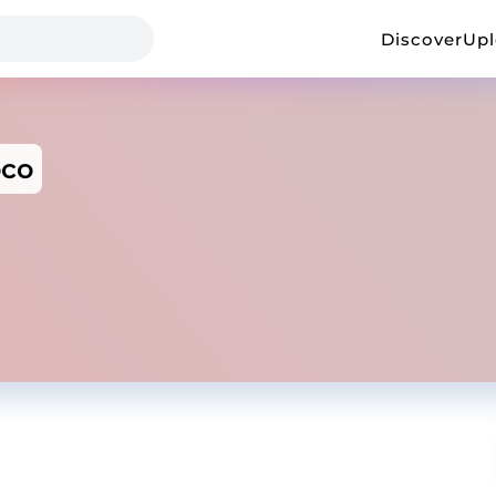
Discover
Up
oco