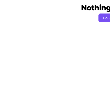
Nothing 
Fol