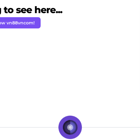
to see here...
low vn88vncom!