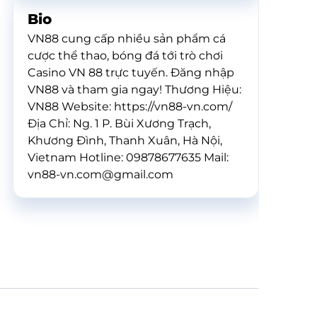
Bio
VN88 cung cấp nhiều sản phẩm cá
cược thể thao, bóng đá tới trò chơi
Casino VN 88 trực tuyến. Đăng nhập
VN88 và tham gia ngay! Thương Hiệu:
VN88 Website: https://vn88-vn.com/
Địa Chỉ: Ng. 1 P. Bùi Xương Trạch,
Khương Đình, Thanh Xuân, Hà Nội,
Vietnam Hotline: 09878677635 Mail:
vn88-vn.com@gmail.com