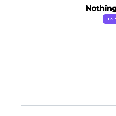
Nothing 
Fol