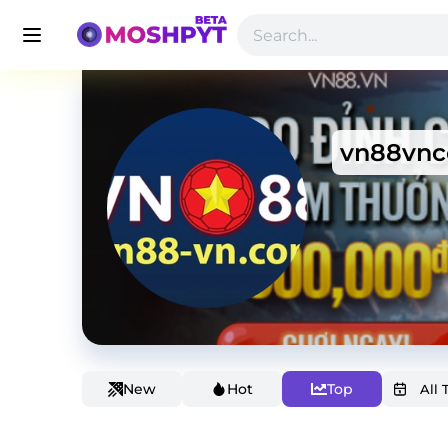
vn88vn
New
Hot
Top