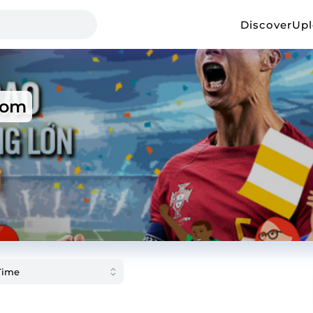
Discover
Up
com