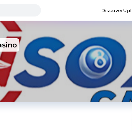
Discover
Up
asino