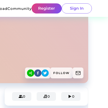
Register
Sign In
load
Community
FOLLOW
0
0
0