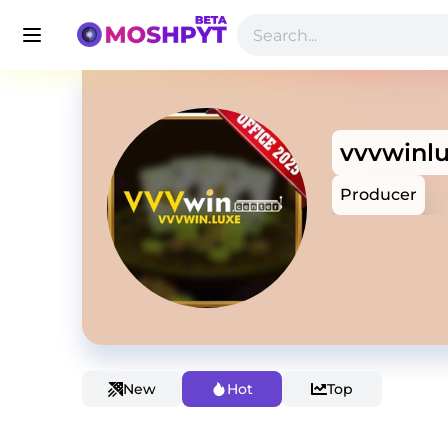
vvvwinl
Producer
New
Hot
Top