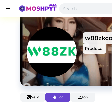
w88zkc
Producer
New
Hot
Top