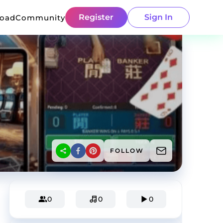
Register
Sign In
load
Community
FOLLOW
0
0
0