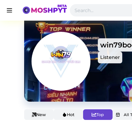
win79bo
Listener
New
Hot
Top