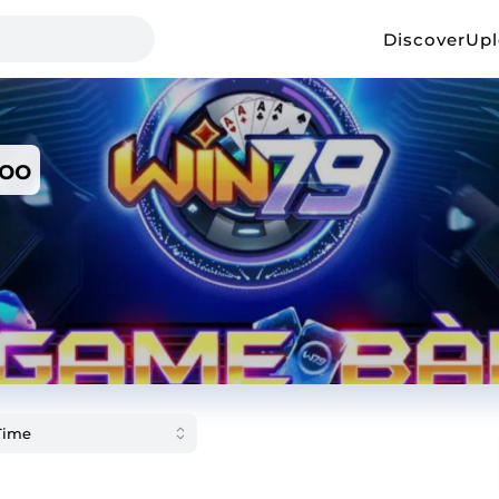
Discover
Up
oo