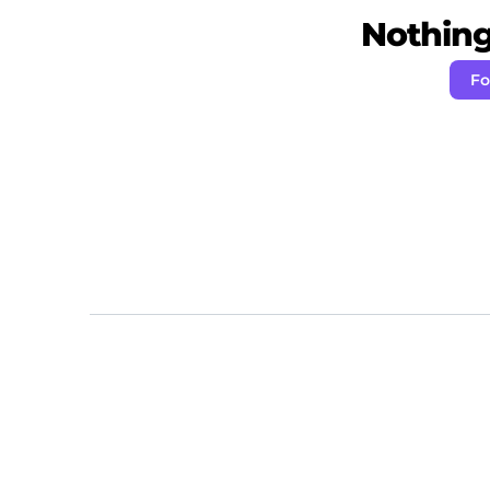
Nothing 
Fo