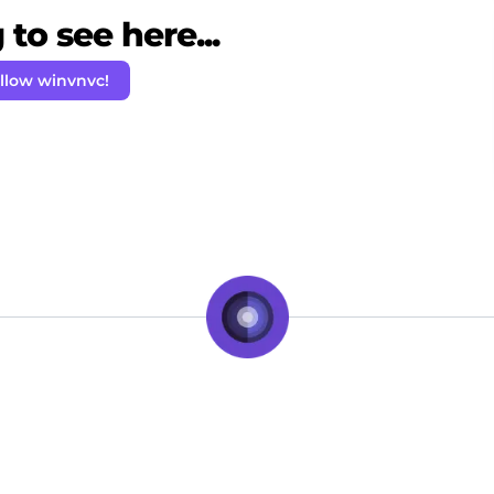
to see here...
llow winvnvc!