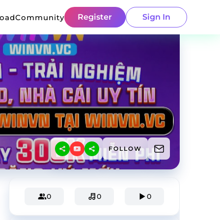
Register
Sign In
load
Community
FOLLOW
0
0
0