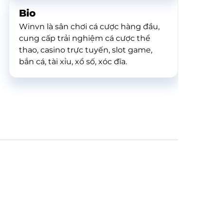
Bio
Winvn là sân chơi cá cược hàng đầu,
cung cấp trải nghiệm cá cược thể
thao, casino trực tuyến, slot game,
bắn cá, tài xỉu, xổ số, xóc đĩa.