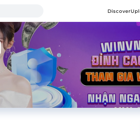
Discover
Up