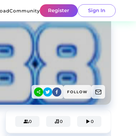
Register
Sign In
load
Community
FOLLOW
0
0
0