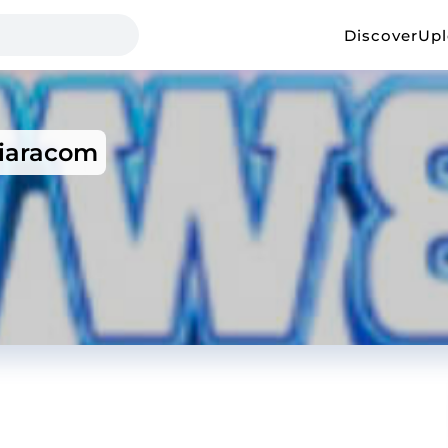
Discover
Up
iaracom