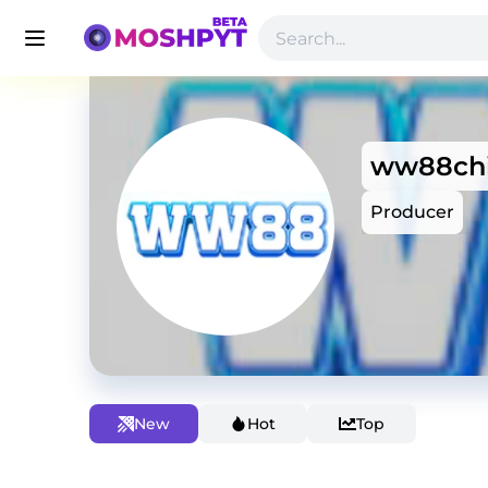
ww88ch
Producer
New
Hot
Top