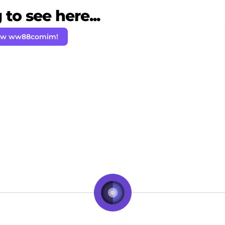
to see here...
low ww88comim!