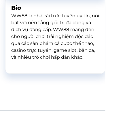
Bio
WW88 là nhà cái trực tuyến uy tín, nổi
bật với nền tảng giải trí đa dạng và
dịch vụ đẳng cấp. WW88 mang đến
cho người chơi trải nghiệm độc đáo
qua các sản phẩm cá cược thể thao,
casino trực tuyến, game slot, bắn cá,
và nhiều trò chơi hấp dẫn khác.