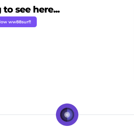
to see here...
low ww88surf!