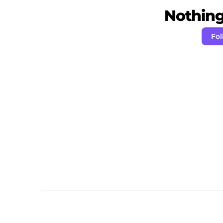
Nothing 
Fol