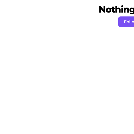
Nothing 
Fol