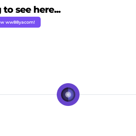
to see here...
low ww88yacom!