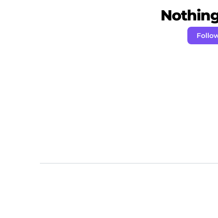
Nothing 
Foll