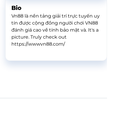
Bio
Vn88 là nền tảng giải trí trực tuyến uy
tín được cộng đồng người chơi VN88
đánh giá cao về tính bảo mật và. It's a
picture. Truly check out
https://wwwvn88.com/