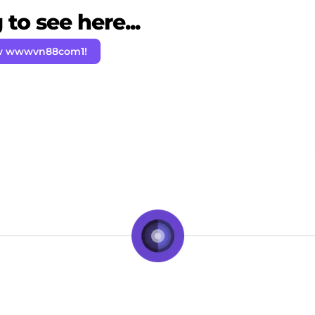
to see here...
ow wwwvn88com1!