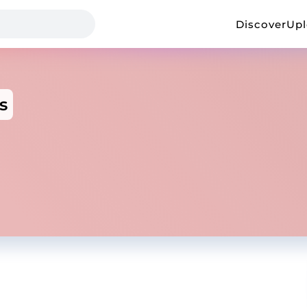
Discover
Up
s