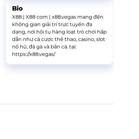
Bio
X88 | X88 com | x88.vegas mang đến
không gian giải trí trực tuyến đa
dạng, nơi hội tụ hàng loạt trò chơi hấp
dẫn như cá cược thể thao, casino, slot
nổ hũ, đá gà và bắn cá. tại:
https://x88.vegas/