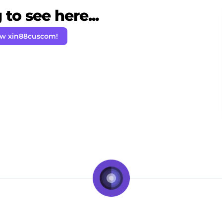
to see here...
ow xin88cuscom!