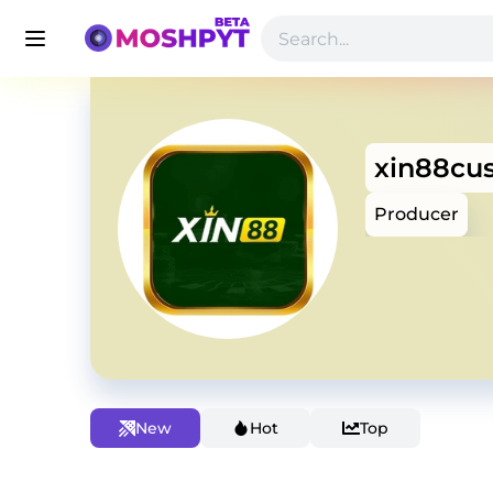
xin88cu
Producer
New
Hot
Top