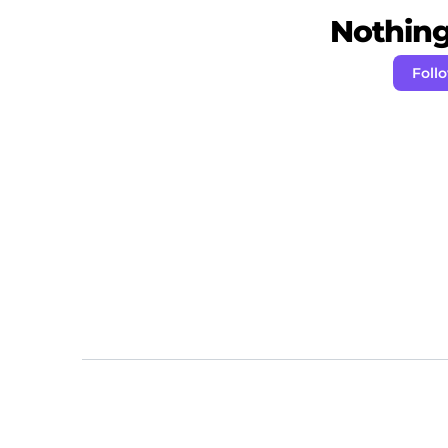
Nothing 
Foll