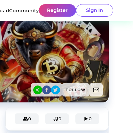
Register
Sign In
load
Community
FOLLOW
0
0
0