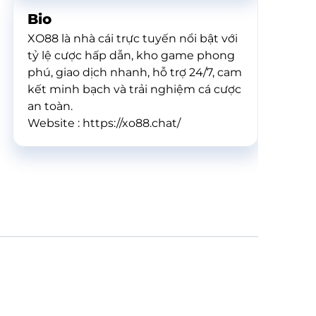
Bio
XO88 là nhà cái trực tuyến nổi bật với
tỷ lệ cược hấp dẫn, kho game phong
phú, giao dịch nhanh, hỗ trợ 24/7, cam
kết minh bạch và trải nghiệm cá cược
an toàn.
Website : https://xo88.chat/