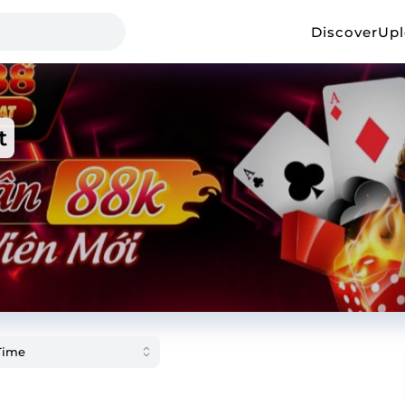
Discover
Up
t