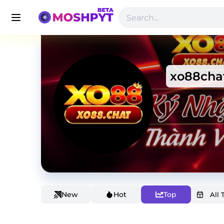
xo88cha
New
Hot
Top