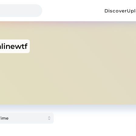
Discover
Up
linewtf