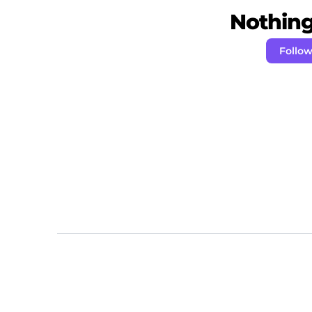
Nothing 
Follow