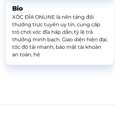
Bio
XÓC ĐĨA ONLINE là nền tảng đổi
thưởng trực tuyến uy tín, cung cấp
trò chơi xóc đĩa hấp dẫn, tỷ lệ trả
thưởng minh bạch. Giao diện hiện đại,
tốc độ tải nhanh, bảo mật tài khoản
an toàn, hệ