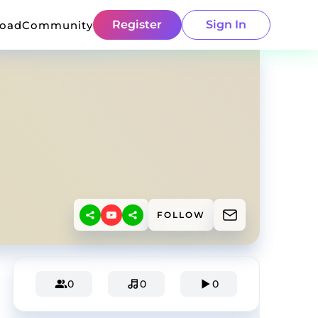
Register
Sign In
load
Community
FOLLOW
0
0
0