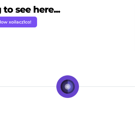
to see here...
low xoilacz1co!