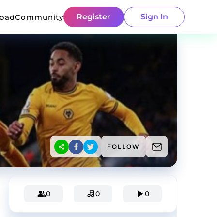
Register
Sign In
load
Community
FOLLOW
0
0
0