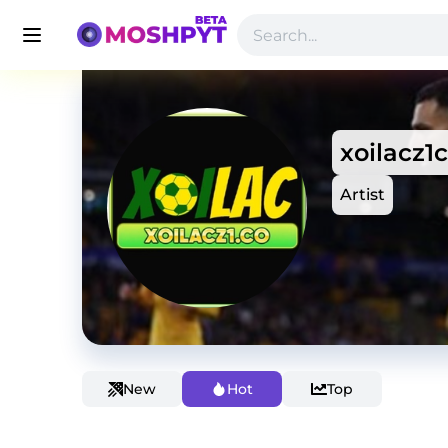
xoilacz1
Artist
New
Hot
Top