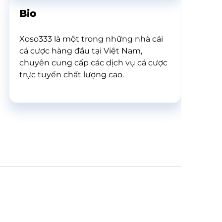
Bio
Xoso333 là một trong những nhà cái
cá cược hàng đầu tại Việt Nam,
chuyên cung cấp các dịch vụ cá cược
trực tuyến chất lượng cao.