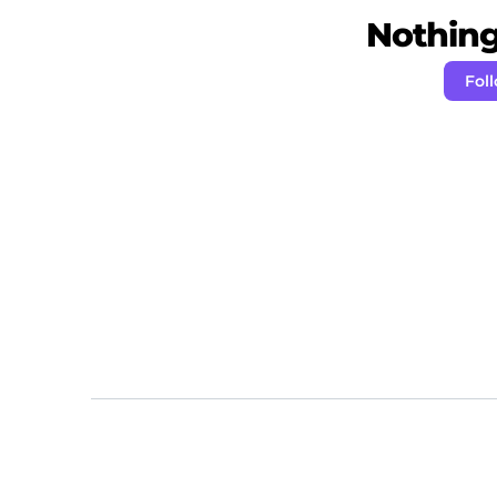
Nothing 
Fol