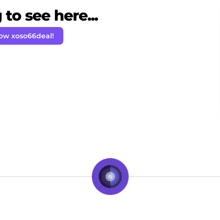
to see here...
low xoso66deal!