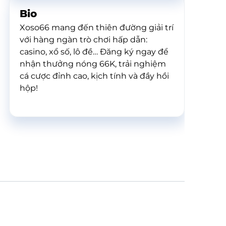
Bio
Xoso66 mang đến thiên đường giải trí
với hàng ngàn trò chơi hấp dẫn:
casino, xổ số, lô đề… Đăng ký ngay để
nhận thưởng nóng 66K, trải nghiệm
cá cược đỉnh cao, kịch tính và đầy hồi
hộp!