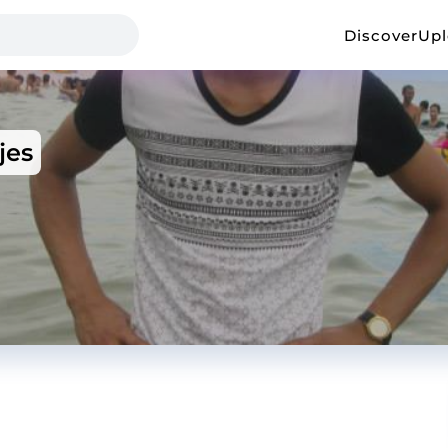
Discover
Up
jes