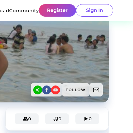
Register
Sign In
load
Community
FOLLOW
0
0
0