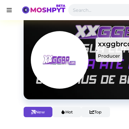
xxggbrc
Producer
New
Hot
Top