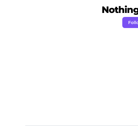
Nothing 
Foll