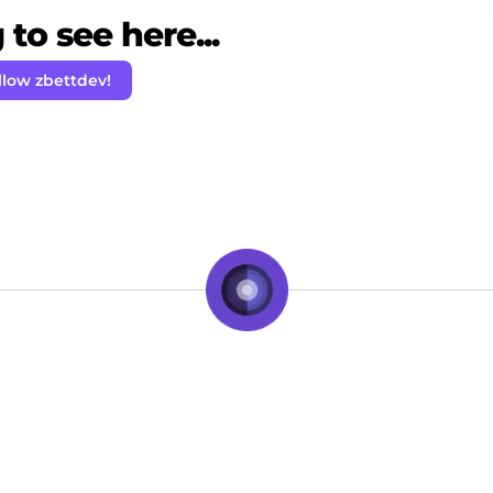
to see here...
llow zbettdev!