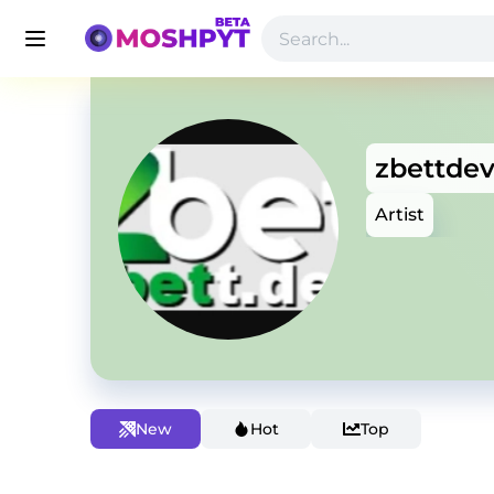
zbettde
Artist
New
Hot
Top