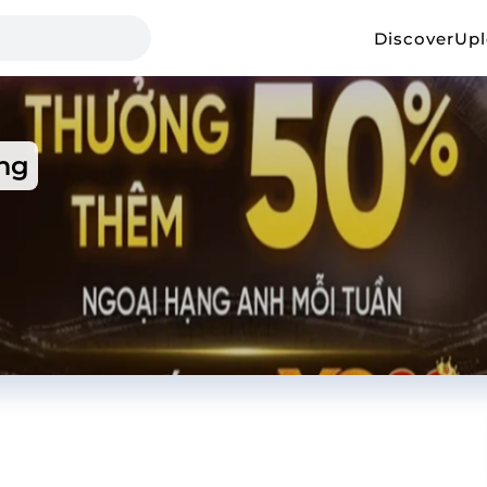
Discover
Up
ing