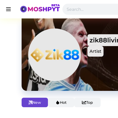
zik88liv
Artist
New
Hot
Top