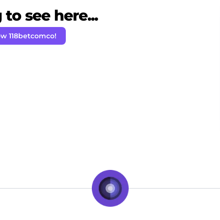
to see here...
ow 118betcomco!