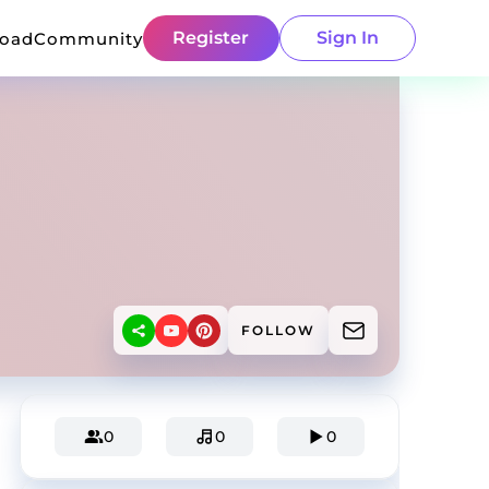
Register
Sign In
load
Community
FOLLOW
0
0
0