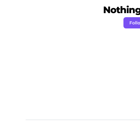
Nothing 
Foll