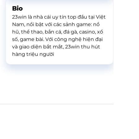
Bio
23win là nhà cái uy tín top đầu tại Việt
Nam, nổi bật với các sảnh game: nổ
hũ, thể thao, bắn cá, đá gà, casino, xổ
số, game bài. Với công nghệ hiện đại
và giao diện bắt mắt, 23win thu hút
hàng triệu người