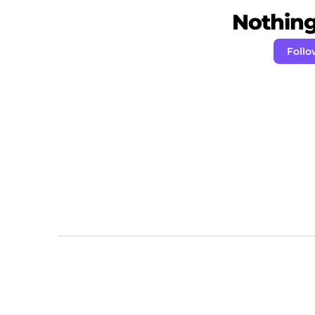
Nothing 
Follo